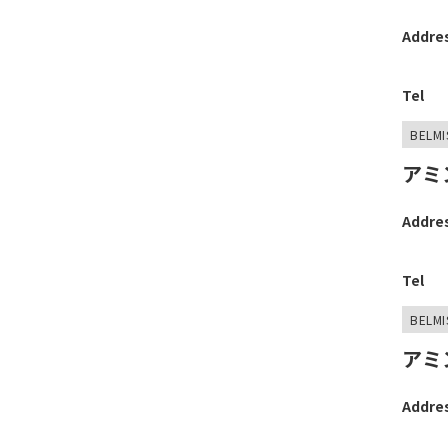
Addre
Tel
BELMI
アミ
Addre
Tel
BELMI
アミ
Addre