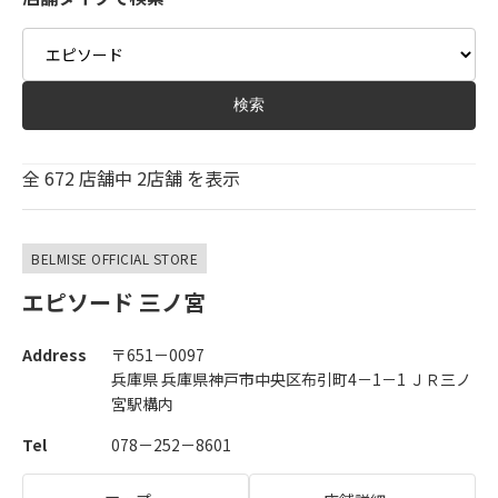
Type
検索
全
672
店舗中
2
店舗 を表示
BELMISE OFFICIAL STORE
エピソード 三ノ宮
Address
〒651－0097
兵庫県 兵庫県神戸市中央区布引町4－1－1 ＪＲ三ノ
宮駅構内
Tel
078－252－8601