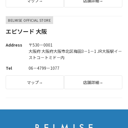
マップ
店舗詳細
→
→
BELMISE OFFICIAL STORE
エピソード 大阪
Address
〒530－0001
大阪府 大阪府大阪市北区梅田3－1－1 JR大阪駅イ－
ストコ－トミド－内
Tel
06－4799－1077
マップ
店舗詳細
→
→